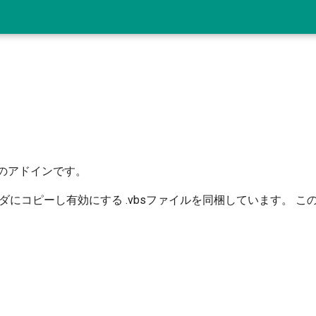
ル用のアドインです。
にコピーし有効にする .vbsファイルを同梱しています。 こ